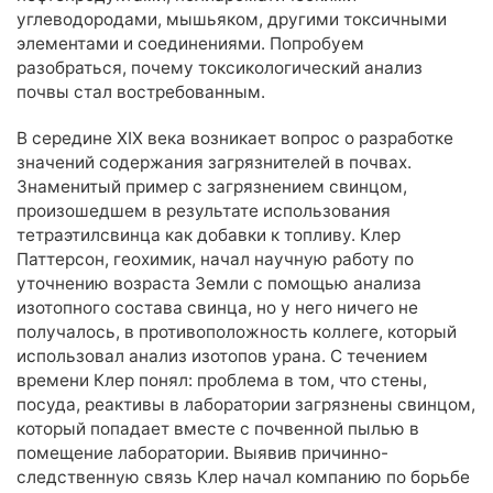
углеводородами, мышьяком, другими токсичными
Элементный состав
элементами и соединениями. Попробуем
Полициклические ароматические углеводороды (ПАУ)
разобраться, почему токсикологический анализ
Гранулометрический состав взвешенных частиц в воде
почвы стал востребованным.
Анализ жидкой пробы: вода для бетонов
В середине XIX века возникает вопрос о разработке
Индивидуальный набор показателей
значений содержания загрязнителей в почвах.
Знаменитый пример с загрязнением свинцом,
Агрохимический анализ почвы
произошедшем в результате использования
Агрохимический анализ почвы для сельскохозяйственных
тетраэтилсвинца как добавки к топливу. Клер
предприятий
Паттерсон, геохимик, начал научную работу по
Агрохимический анализ почвы для частных лиц
уточнению возраста Земли с помощью анализа
изотопного состава свинца, но у него ничего не
Агрохимический анализ почвы по зарубежным методикам
получалось, в противоположность коллеге, который
(рекомендации FAO)
использовал анализ изотопов урана. С течением
Анализ почвы на азотное питание растений
времени Клер понял: проблема в том, что стены,
Анализ почвы на засоление
посуда, реактивы в лаборатории загрязнены свинцом,
который попадает вместе с почвенной пылью в
Анализ биологической активности почвы
помещение лаборатории. Выявив причинно-
следственную связь Клер начал компанию по борьбе
Анализ почвы на безопасность