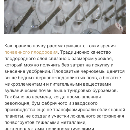
Анализ воды из реки, пруда
Анализ воды из аквариума
Микробиологический и паразитологический анализ
природной воды
Анализ воды из бассейна
Анализ воды из бассейна
Как правило почву рассматривают с точки зрения
почвенного плодородия
. Традиционно качество
Микробиологический и паразитологический анализ воды из
плодородного слоя связано с размером урожая,
бассейна
который можно получить без затрат на покупку и
внесение удобрений. Плодовитые черноземы ценятся
Анализ сточных вод
выше бедных дерново-подзолистых почв, а богатые
Анализ вод ливневых систем
микроэлементами и питательными веществами
Анализ сточных вод
вулканические почвы выше тундровых буроземов.
Так было во времена, когда промышленная
Анализ питательных сред, минеральных матов, воды для
революция, бум фабричного и заводского
полива (гидропоника)
производства еще не трансформировали облик нашей
планеты, не создали участки локального загрязнения
Комплексные наборы
почвогрунтов тяжелыми металлами,
Анионы
нефтепродуктами, полиароматическими