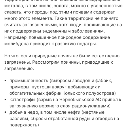
База знаний
металла, в том числе, золота, можно с уверенностью
Новости
сказать, что породы под этими почвами содержат
много этого элемента. Такие территории не принято
Условия работы и сотрудничества
считать загрязненными, хотя люди, проживающие на
них подвержены эндемичным заболеваниям.
Подтверждающие документы
Например, повышенное природное содержание
Доставка
молибдена приводит к развитию подагры.
Оплата и возврат
Акции
Но что, если природные почвы не были естественно
Публичная оферта
загрязнены. Рассмотрим причины, приводящие к
загрязнению:
Политика конфиденциальности
Вакансии
промышленность (выбросы заводов и фабрик,
Партнёрство
примеры: пустоши вокруг добывающих и
обогатительных фабрик Кольского полуострова)
катастрофы (взрыв на Чернобыльской АС привел к
загрязнению верхнего слоя радионуклидами)
добыча недр, в том числе нефти (нефтяные
разливы, сбросы отработанной руды и отходов на
поверхность)