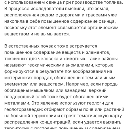
с использованием свинца при производстве топлива.
В процессе исследователи выявили, что земля,
Анализ удобрений
расположенная рядом с дорогами и трассами уже
Комплексные наборы
накопила в себе повышенное содержание свинца,
поскольку этот элемент связывается органическим
Тяжелые металлы
веществом и не вымывается.
Гранулометрический состав
Гуминовые и фульвокислоты
В естественных почвах тоже встречается
повышенное содержание веществ и элементов,
Элементный
токсичных для человека и животных. Такие районы
Естественные радионуклиды (ЕРН)
называют геохимическими аномалиями, которые
Полициклические ароматические углеводороды (ПАУ)
формируются в результате почвообразования на
Индивидуальный набор показателей
материнских породах, обогащенных тем или иным
элементом или веществом. Например, если породы
обогащены мышьяком или ванадием, верхний
Информация
плодородный слой тоже будет обогащен этими
О лаборатории
металлами. Это явление используют геологи для
Контакты
геологоразведки: отбирают образы почв или растений
Вопрос эксперту
на большой территории и строят тематическую карту
распределения концентраций, если удается выявить
Мы в СМИ
территории с постоянно повышенным содержанием