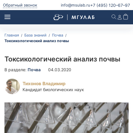
+7 (495)
120–67–97
Обратный звонок
info@msulab.ru
Главная
База знаний
Почва
Анализ питьевой воды
Токсикологический анализ почвы
Анализ питьевой воды
Анализ воды из скважины
Токсикологический анализ почвы
Анализ воды из колодца
В разделе:
Почва
04.03.2020
Анализ родниковой воды
Анализ водопроводной воды
Тихонов Владимир
Анализ бутилированной воды
Кандидат биологических наук
Микробиологический и паразитологический анализ
питьевой воды
Радиологический анализ питьевой воды
Анализ природной воды