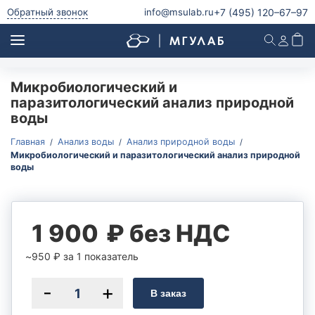
+7 (495)
120–67–97
Обратный звонок
info@msulab.ru
Микробиологический и
Анализ питьевой воды
паразитологический анализ природной
Анализ питьевой воды
воды
Анализ воды из скважины
Главная
Анализ воды
Анализ природной воды
Анализ воды из колодца
Микробиологический и паразитологический анализ природной
воды
Анализ родниковой воды
Анализ водопроводной воды
Анализ бутилированной воды
1 900
₽ без НДС
Микробиологический и паразитологический анализ
питьевой воды
950
₽
за 1 показатель
Радиологический анализ питьевой воды
Анализ природной воды
В заказ