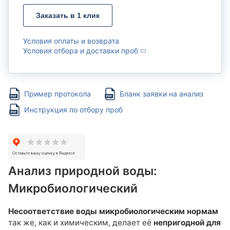
Анализ воды из реки, пруда
Анализ воды из аквариума
Заказать в 1 клик
Микробиологический и паразитологический анализ
природной воды
Условия оплаты и возврата
Условия отбора и доставки проб
Анализ воды из бассейна
Анализ воды из бассейна
Микробиологический и паразитологический анализ воды из
Пример протокола
Бланк заявки на анализ
бассейна
Инструкция по отбору проб
Анализ сточных вод
Анализ вод ливневых систем
Анализ сточных вод
Анализ природной воды:
Анализ питательных сред, минеральных матов, воды для
Микробиологический
полива (гидропоника)
Комплексные наборы
Несоответствие воды микробиологическим нормам
так же, как и химическим, делает её
непригодной для
Анионы