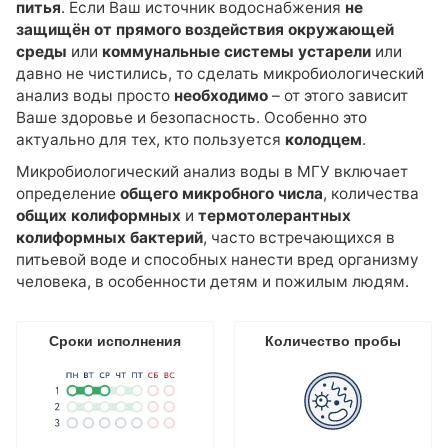
питья
. Если Ваш источник водоснабжения
не
Элементный состав
защищён от прямого воздействия окружающей
Полициклические ароматические углеводороды (ПАУ)
среды
или
коммунальные системы устарели
или
давно не чистились, то сделать микробиологический
Гранулометрический состав взвешенных частиц в воде
анализ воды просто
необходимо
– от этого зависит
Анализ жидкой пробы: вода для бетонов
Ваше здоровье и безопасность. Особенно это
Индивидуальный набор показателей
актуально для тех, кто пользуется
колодцем
.
Микробиологический анализ воды в МГУ включает
Агрохимический анализ почвы
определение
общего микробного числа
, количества
Агрохимический анализ почвы для сельскохозяйственных
общих колиформных
и
термотолерантных
предприятий
колиформных бактерий
, часто встречающихся в
Агрохимический анализ почвы для частных лиц
питьевой воде и способных нанести вред организму
человека, в особенности детям и пожилым людям.
Агрохимический анализ почвы по зарубежным методикам
(рекомендации FAO)
Анализ почвы на азотное питание растений
Сроки исполнения
Количество пробы
Анализ почвы на засоление
Анализ биологической активности почвы
Анализ почвы на безопасность