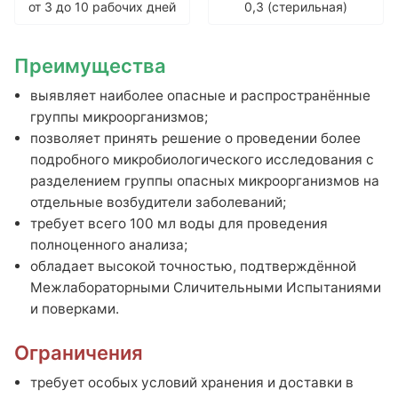
от 3 до 10 рабочих дней
0,3 (стерильная)
Анализ удобрений
Комплексные наборы
Преимущества
Тяжелые металлы
выявляет наиболее опасные и распространённые
Гранулометрический состав
группы микроорганизмов;
позволяет принять решение о проведении более
Гуминовые и фульвокислоты
подробного микробиологического исследования с
Элементный
разделением группы опасных микроорганизмов на
Естественные радионуклиды (ЕРН)
отдельные возбудители заболеваний;
Полициклические ароматические углеводороды (ПАУ)
требует всего 100 мл воды для проведения
Индивидуальный набор показателей
полноценного анализа;
обладает высокой точностью, подтверждённой
Информация
Межлабораторными Сличительными Испытаниями
О лаборатории
и поверками.
Контакты
Ограничения
Вопрос эксперту
Мы в СМИ
требует особых условий хранения и доставки в