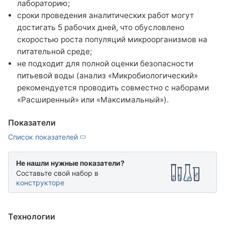
База знаний
лабораторию;
сроки проведения аналитических работ могут
Новости
достигать 5 рабочих дней, что обусловлено
Условия работы и сотрудничества
скоростью роста популяций микроорганизмов на
питательной среде;
Подтверждающие документы
не подходит для полной оценки безопасности
Доставка
питьевой воды (анализ «Микробиологический»
Оплата и возврат
рекомендуется проводить совместно с наборами
Акции
«Расширенный» или «Максимальный»).
Публичная оферта
Политика конфиденциальности
Показатели
Вакансии
Список показателей
Партнёрство
Не нашли нужные показатели?
Составьте свой набор в
конструкторе
Технологии