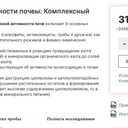
Анализ биологической актив
 (гидропоника)
почвы
ности почвы: Комплексный⁠
ксные наборы
3
Анализ почвы на безопасност
ской активности почв
включает 9 основных
Анализ удобрений
349
тный состав
(сапрофиты, актиномицеты, грибы и дрожжи) как
клические ароматические
Комплексные наборы
питательного режимов и физико-химических
дороды (ПАУ)
Тяжелые металлы
действованные в реакциях превращения азота
ометрический состав
) и минерализации органического азота до солей
Гранулометрический состав
нных частиц в воде
З
азота;
Гуминовые и фульвокислоты
 жидкой пробы: вода для
льствующая об активности происходящих в почве
в
Элементный
Усло
их деструкцию целлюлозы и целлюлозоподобных
дуальный набор показателей
Усло
Естественные радионуклиды 
зрушения растительных остатков и формирования
дает высоким содержанием целлюлолитиков, то в
Полициклические ароматичес
в минерального питания).
углеводороды (ПАУ)
Индивидуальный набор показ
При
Инст
тво пробы
Полнота исследования