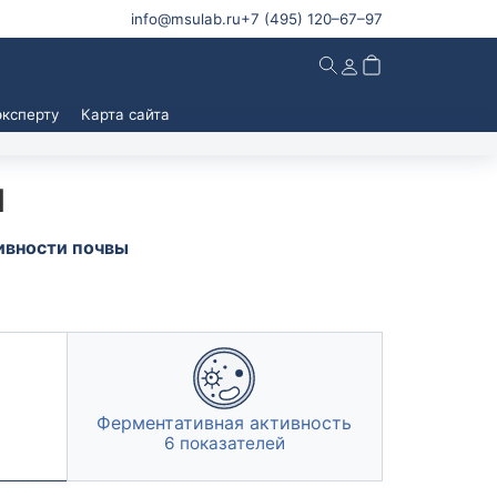
info@msulab.ru
+7 (495)
120–67–97
эксперту
Карта сайта
ы
ы
Информация
ы для
О лаборатории
риятий
ивности почвы
Контакты
ы для
Вопрос эксперту
Мы в СМИ
ы по
База знаний
Новости
ние
Условия работы и сотрудничества
Ферментативная активность
6 показателей
Подтверждающие документы
Доставка