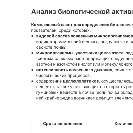
воды
полива
Анализ биологической актив
Компле
Анализ природной воды
Анионы
Комплексный пакет для определения биологиче
Анализ воды из реки, пруда
показателей, среди которых:
Элемен
Анализ воды из аквариума
видовой состав почвенных микроорганизмов
Полици
индикатор изменений водного, воздушного и 
Микробиологический и
углево
свойств почвы;
паразитологический анализ
микроорганизмы-участники цикла азота
, за
природной воды
Гранул
(синтеза сложных азотсодержащих соединений
взвеше
азотной и азотистой кислот или молекулярного 
Анализ
интенсивность почвенного дыхания
, свидете
бетоно
биологических процессов;
содержание
целлюлолитиков
, осуществляющ
Индиви
веществ, также указывающих на скорость ра
гуминовых веществ в почве (если почва обла
ней крайне редко возникает дефицит элементо
Сроки исполнения
Количес