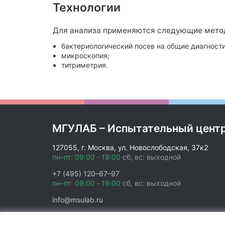
Технологии
Для анализа применяются следующие мето
бактериологический посев на общие диагност
микроскопия;
титриметрия.
МГУЛАБ – Испытательный цент
127055, г. Москва, ул. Новослободская, 37к2
пн–пт: 09:00 ‑ 19:00
сб, вс: выходной
+7 (495) 120–67–97
пн–пт: 09:00 ‑ 19:00
сб, вс: выходной
info@msulab.ru