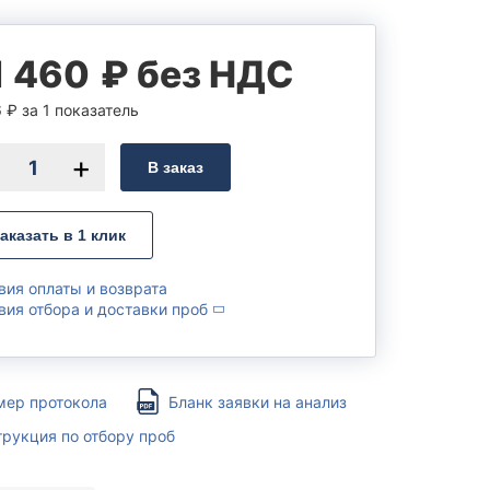
ности
Оплата и возврат
Акции
1 460
₽ без НДС
ь
Публичная оферта
Политика конфиденциальности
6
₽
за 1 показатель
Вакансии
Партнёрство
В заказ
аказать в 1 клик
вия оплаты и возврата
вия отбора и доставки проб
(ЕРН)
кие
ателей
мер протокола
Бланк заявки на анализ
рукция по отбору проб