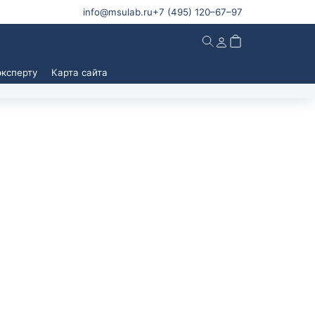
info@msulab.ru
+7 (495)
120–67–97
эксперту
Карта сайта
ы
Информация
ы для
О лаборатории
риятий
Контакты
ы для
Вопрос эксперту
Мы в СМИ
ы по
База знаний
Новости
ние
Условия работы и сотрудничества
Подтверждающие документы
Доставка