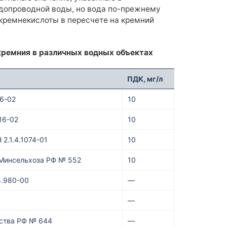
одопроводной воды, но вода по-прежнему
 кремнекислоты в пересчете на кремний
кремния в различных водных объектах
ПДК, мг/л
16-02
10
16-02
10
2.1.4.1074-01
10
 Минсельхоза РФ № 552
10
5.980-00
—
—
ьства РФ № 644
—