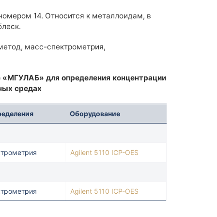
номером 14. Относится к металлоидам, в
блеск.
етод, масс-спектрометрия,
е «МГУЛАБ» для определения концентрации
ных средах
ределения
Оборудование
ктрометрия
Agilent 5110 ICP-OES
ктрометрия
Agilent 5110 ICP-OES