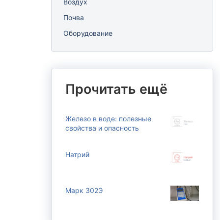
Воздух
воды
полива
Почва
Компле
Анализ природной воды
Оборудование
Анионы
Анализ воды из реки, пруда
Элемен
Анализ воды из аквариума
Полици
Микробиологический и
углево
паразитологический анализ
Прочитать ещё
природной воды
Гранул
взвеше
Анализ
Железо в воде: полезные
бетоно
свойства и опасность
Индиви
Натрий
Марк 302Э