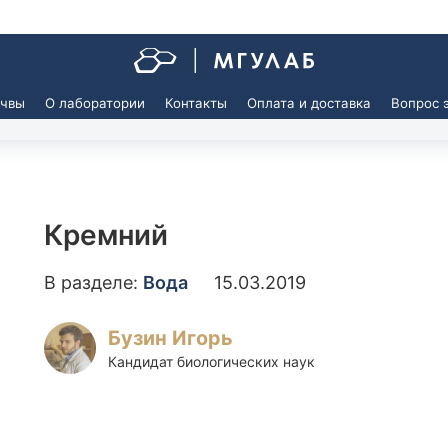
очвы
О лаборатории
Контакты
Оплата и доставка
Вопрос 
 воды из бассейна
Агрохимический анализ почв
 воды из бассейна
Агрохимический анализ почв
сельскохозяйственных предп
Кремний
иологический и
тологический анализ воды из
Агрохимический анализ почв
на
частных лиц
В разделе:
Вода
15.03.2019
Агрохимический анализ почв
 сточных вод
зарубежным методикам
(рекомендации FAO)
Бузин Игорь
 вод ливневых систем
Анализ почвы на азотное пита
Кандидат биологических наук
 сточных вод
растений
Анализ почвы на засоление
 питательных сред,
льных матов, воды для