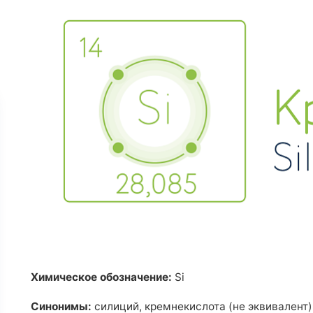
Анализ биологической актив
 (гидропоника)
почвы
ксные наборы
Анализ почвы на безопасност
Анализ удобрений
тный состав
клические ароматические
Комплексные наборы
дороды (ПАУ)
Тяжелые металлы
ометрический состав
Гранулометрический состав
нных частиц в воде
Гуминовые и фульвокислоты
 жидкой пробы: вода для
в
Элементный
дуальный набор показателей
Естественные радионуклиды 
Полициклические ароматичес
углеводороды (ПАУ)
Индивидуальный набор показ
Химическое обозначение:
Si
Синонимы:
силиций, кремнекислота (не эквивалент)