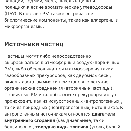
ванадий, кадмий, медь, никель и цинк) и
полициклические ароматические углеводороды
Анализ удобрений
(ПАУ). В составе РМ также встречаются
Комплексные наборы
биологические компоненты, такие как аллергены и
микроорганизмы.
Тяжелые металлы
Гранулометрический состав
Источники частиц
Гуминовые и фульвокислоты
Элементный
Частицы могут либо непосредственно
Естественные радионуклиды (ЕРН)
выбрасываться в атмосферный воздух (первичные
РМ), либо образовываться в атмосфере из таких
Полициклические ароматические углеводороды (ПАУ)
газообразных прекурсоров, как двуокись серы,
Индивидуальный набор показателей
окислы азота, аммиак и неметановые летучие
органические соединения (вторичные частицы).
Информация
Первичные РМ и газообразные прекурсоры могут
происходить как из искусственных (антропогенных),
О лаборатории
так и из природных (неантропогенных) источников. К
Контакты
антропогенным источникам относятся
двигатели
Вопрос эксперту
внутреннего сгорания
(как дизельные, так и
Мы в СМИ
бензиновые),
твердые виды топлива
(уголь, бурый