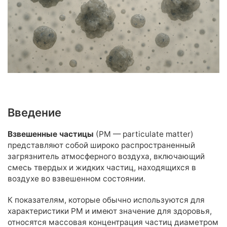
Анализ воды из реки, пруда
Анализ воды из аквариума
Микробиологический и паразитологический анализ
природной воды
Анализ воды из бассейна
Анализ воды из бассейна
Микробиологический и паразитологический анализ воды из
бассейна
Введение
Анализ сточных вод
Взвешенные частицы
(РМ — particulate matter)
Анализ вод ливневых систем
представляют собой широко распространенный
Анализ сточных вод
загрязнитель атмосферного воздуха, включающий
смесь твердых и жидких частиц, находящихся в
Анализ питательных сред, минеральных матов, воды для
воздухе во взвешенном состоянии.
полива (гидропоника)
К показателям, которые обычно используются для
Комплексные наборы
характеристики РМ и имеют значение для здоровья,
относятся массовая концентрация частиц диаметром
Анионы