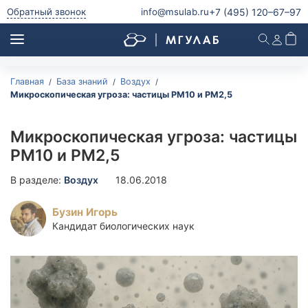
+7 (495)
120–67–97
Обратный звонок
info@msulab.ru
Главная
База знаний
Воздух
Анализ питьевой воды
Микроскопическая угроза: частицы PM10 и PM2,5
Анализ питьевой воды
Анализ воды из скважины
Микроскопическая угроза: частицы
Анализ воды из колодца
PM10 и PM2,5
Анализ родниковой воды
В разделе:
Воздух
18.06.2018
Анализ водопроводной воды
Анализ бутилированной воды
Бузин Игорь
Микробиологический и паразитологический анализ
Кандидат биологических наук
питьевой воды
Радиологический анализ питьевой воды
Анализ природной воды