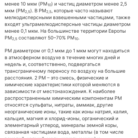
менее 10 мкм (PM
) и частиц диаметром менее 2,5
10
Элементный состав
мкм (PM
). В PM
, которые часто называют
2,5
2,5
Полициклические ароматические углеводороды (ПАУ)
мелкодисперсными взвешенными частицами, также
Гранулометрический состав взвешенных частиц в воде
входят ультрамелкодисперсные частицы диаметром
менее 0,1 мкм. На большинстве территории Европы
Анализ жидкой пробы: вода для бетонов
PM
составляют 50–70% PM
.
2,5
10
Индивидуальный набор показателей
РМ диаметром от 0,1 мкм до 1 мкм могут находиться
Агрохимический анализ почвы
в атмосферном воздухе в течение многих дней и
недель и, соответственно, подвергаться
Агрохимический анализ почвы для сельскохозяйственных
предприятий
трансграничному переносу по воздуху на большие
расстояния. 2 РМ – это смесь, физические и
Агрохимический анализ почвы для частных лиц
химические характеристики которой меняются в
Агрохимический анализ почвы по зарубежным методикам
зависимости от местонахождения. К наиболее
(рекомендации FAO)
распространенным химическим компонентам РМ
Анализ почвы на азотное питание растений
относятся сульфаты, нитраты, аммиак, другие
Анализ почвы на засоление
неорганические ионы, такие как ионы натрия, калия,
кальция, магния и хлорид-ионы, органический и
Анализ биологической активности почвы
элементарный углерод, минералы земной коры,
связанная частицами вода, металлы (в том числе
Анализ почвы на безопасность