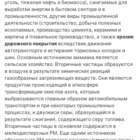
База знаний
уголь, тяжелая нефть и биомасса), сжигаемые для
выработки энергии в бытовом секторе и в
Новости
промышленности, другие виды промышленной
деятельности (строительство, добыча полезных
Условия работы и сотрудничества
ископаемых, производство цемента, керамики и
Подтверждающие документы
кирпича и плавильное производство), а также
эрозия
Доставка
дорожного покрытия
вследствие движения
Оплата и возврат
автотранспорта и истирания тормозных колодок и
шин. Основным источником аммиака является
Акции
сельское хозяйство. Вторичные частицы образуются
Публичная оферта
в воздухе в результате химических реакций
Политика конфиденциальности
газообразных загрязняющих веществ. Они являются
Вакансии
продуктом происходящей в атмосфере
Партнёрство
трансформации окислов азота, которые
выбрасываются главным образом автомобильным
транспортом и при некоторых промышленных
процессах, и двуокиси серы, образующейся в
результате сжигания, содержащего серу топлива.
Вторичные частицы в основном содержатся в
мелкодисперсных РМ. Еще одним источником
образования РМ является ресуспендирование почвы