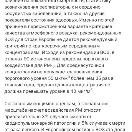
влияние на показатели смертности, статистику
возникновения респираторных и сердечно–
сосудистых заболеваний, а также на другие
показатели состояния здоровья. Именно по этой
причине в пересмотренном варианте критериев
качества атмосферного воздуха, рекомендованных
ВОЗ для стран Европы не дается рекомендуемый
критерий по краткосрочным осредненным
концентрациям. Исходя из рекомендаций ВОЗ, в
странах ЕС установлены пределы порогового
воздействия для РМ
. Для среднесуточной
10
концентрации не допускается превышения
3
порогового уровня 50 мкг/м
более чем 35 раз в
течение года, среднегодовая концентрация не
3
должна превышать уровня в 40 мкг/м
.
Согласно имеющимся оценкам, в глобальном
масштабе насчет воздействия РМ относят
приблизительно 3% случаев смерти от
кардиопульмонарной патологии и 5% случаев смерти
от рака легкого. В Европейском регионе ВОЗ эта доля