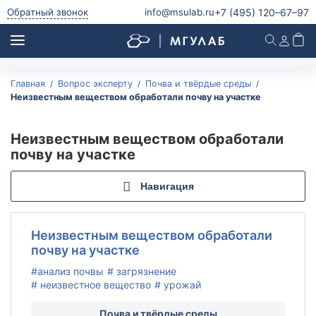
+7 (495)
120–67–97
Обратный звонок
info@msulab.ru
Главная
Вопрос эксперту
Почва и твёрдые среды
Анализ питьевой воды
Неизвестным веществом обработали почву на участке
Анализ питьевой воды
Анализ воды из скважины
Неизвестным веществом обработали
Анализ воды из колодца
почву на участке
Анализ родниковой воды
Навигация
Анализ водопроводной воды
Анализ бутилированной воды
Микробиологический и паразитологический анализ
Неизвестным веществом обработали
питьевой воды
почву на участке
Радиологический анализ питьевой воды
#анализ почвы
# загрязнение
# неизвестное вещество
# урожай
Анализ природной воды
Почва и твёрдые среды