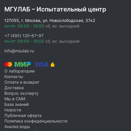
База знаний
МГУЛАБ – Испытательный центр
Новости
127055, г. Москва, ул. Новослободская, 37к2
Условия работы и сотрудничества
пн–пт: 09:00 ‑ 19:00
сб, вс: выходной
Подтверждающие документы
+7 (495) 120–67–97
Доставка
пн–пт: 09:00 ‑ 19:00
сб, вс: выходной
Оплата и возврат
info@msulab.ru
Акции
Публичная оферта
Политика конфиденциальности
О лаборатории
Контакты
Вакансии
Оплата и возврат
Партнёрство
Доставка
Вопрос эксперту
Мы в СМИ
База знаний
Новости
Публичная оферта
Политика конфеденциальности
Анализ воды