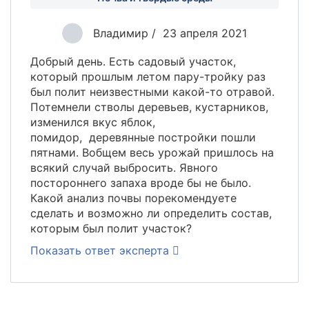
Анализ воды из реки, пруда
Анализ воды из аквариума
Владимир
23 апреля 2021
Микробиологический и паразитологический анализ
природной воды
Добрый день. Есть садовый участок,
который прошлым летом пару-тройку раз
Анализ воды из бассейна
был полит неизвестными какой-то отравой.
Потемнели стволы деревьев, кустарников,
Анализ воды из бассейна
изменился вкус яблок,
Микробиологический и паразитологический анализ воды из
помидор, деревянные постройки пошли
бассейна
пятнами. Вобщем весь урожай пришлось на
всякий случай выбросить. Явного
Анализ сточных вод
постороннего запаха вроде бы не было.
Анализ вод ливневых систем
Какой анализ почвы порекомендуете
Анализ сточных вод
сделать и возможно ли определить состав,
которым был полит участок?
Анализ питательных сред, минеральных матов, воды для
Показать ответ эксперта
полива (гидропоника)
Комплексные наборы
Анионы