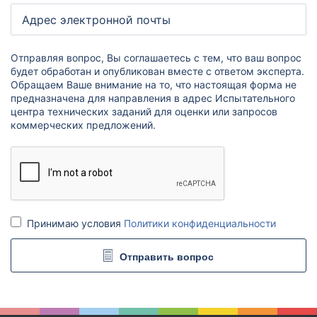
Анализ удобрений
Комплексные наборы
Отправляя вопрос, Вы соглашаетесь с тем, что ваш вопрос
Тяжелые металлы
будет обработан и опубликован вместе с ответом эксперта.
Обращаем Ваше внимание на то, что настоящая форма не
Гранулометрический состав
предназначена для направления в адрес Испытательного
Гуминовые и фульвокислоты
центра технических заданий для оценки или запросов
коммерческих предложений.
Элементный
Естественные радионуклиды (ЕРН)
Полициклические ароматические углеводороды (ПАУ)
Индивидуальный набор показателей
Информация
Принимаю условия
Политики конфиденциальности
О лаборатории
Отправить вопрос
Контакты
Вопрос эксперту
Мы в СМИ