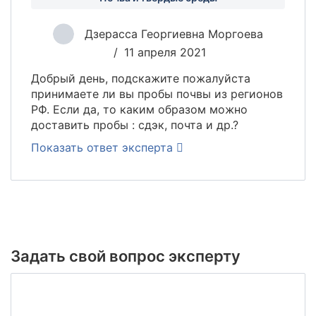
Анализ воды из реки, пруда
Анализ воды из аквариума
Дзерасса Георгиевна Моргоева
Микробиологический и паразитологический анализ
11 апреля 2021
природной воды
Добрый день, подскажите пожалуйста
Анализ воды из бассейна
принимаете ли вы пробы почвы из регионов
РФ. Если да, то каким образом можно
Анализ воды из бассейна
доставить пробы : сдэк, почта и др.?
Микробиологический и паразитологический анализ воды из
бассейна
Показать ответ эксперта
Анализ сточных вод
Анализ вод ливневых систем
Анализ сточных вод
Анализ питательных сред, минеральных матов, воды для
Задать свой вопрос эксперту
полива (гидропоника)
Комплексные наборы
Анионы