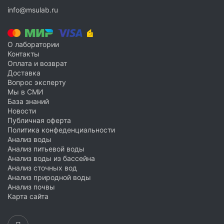
База знаний
info@msulab.ru
Новости
Условия работы и сотрудничества
О лаборатории
Подтверждающие документы
Контакты
Оплата и возврат
Доставка
Доставка
Оплата и возврат
Вопрос эксперту
Мы в СМИ
Акции
База знаний
Публичная оферта
Новости
Политика конфиденциальности
Публичная оферта
Политика конфеденциальности
Вакансии
Анализ воды
Партнёрство
Анализ питьевой воды
Анализ воды из бассейна
Анализ сточных вод
Анализ природной воды
Анализ почвы
Карта сайта