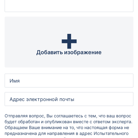
Элементный состав
Полициклические ароматические углеводороды (ПАУ)
Гранулометрический состав взвешенных частиц в воде
+
Анализ жидкой пробы: вода для бетонов
Индивидуальный набор показателей
Добавить изображение
Агрохимический анализ почвы
Агрохимический анализ почвы для сельскохозяйственных
предприятий
Агрохимический анализ почвы для частных лиц
Агрохимический анализ почвы по зарубежным методикам
(рекомендации FAO)
Анализ почвы на азотное питание растений
Анализ почвы на засоление
Отправляя вопрос, Вы соглашаетесь с тем, что ваш вопрос
будет обработан и опубликован вместе с ответом эксперта.
Анализ биологической активности почвы
Обращаем Ваше внимание на то, что настоящая форма не
предназначена для направления в адрес Испытательного
Анализ почвы на безопасность