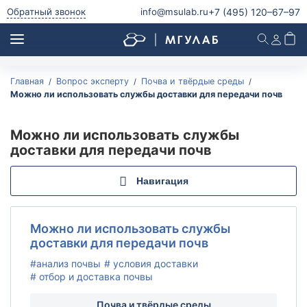
+7 (495)
120–67–97
Обратный звонок
info@msulab.ru
Главная
Вопрос эксперту
Почва и твёрдые среды
Анализ питьевой воды
Можно ли использовать службы доставки для передачи почв
Анализ питьевой воды
Анализ воды из скважины
Можно ли использовать службы
Анализ воды из колодца
доставки для передачи почв
Анализ родниковой воды
Навигация
Анализ водопроводной воды
Анализ бутилированной воды
Микробиологический и паразитологический анализ
Можно ли использовать службы
питьевой воды
доставки для передачи почв
Радиологический анализ питьевой воды
#анализ почвы
# условия доставки
# отбор и доставка почвы
Анализ природной воды
Почва и твёрдые среды