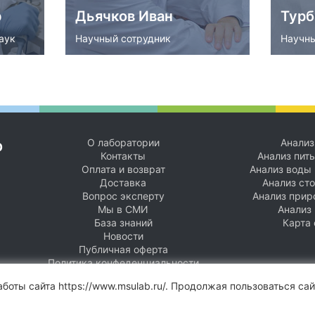
р
Дьячков Иван
Турб
аук
Научный сотрудник
Научны
О лаборатории
Анализ
р
Контакты
Анализ пит
имир
Оплата и возврат
Анализ воды 
Тур
Доставка
Анализ ст
наук
Вопрос эксперту
Анализ прир
Дьячков Иван
Вал
Мы в СМИ
Анализ
База знаний
Карта 
Научный сотрудник
Научн
Новости
Публичная оферта
Подробнее
П
Политика конфеденциальности
боты сайта https://www.msulab.ru/. Продолжая пользоваться са