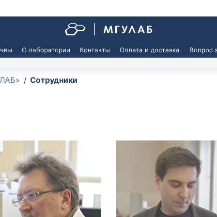
очвы
О лаборатории
Контакты
Оплата и доставка
Вопрос 
УЛАБ»
Сотрудники
 воды из бассейна
Агрохимический анализ почв
 воды из бассейна
Агрохимический анализ почв
сельскохозяйственных предп
иологический и
тологический анализ воды из
Агрохимический анализ почв
на
частных лиц
Агрохимический анализ почв
 сточных вод
зарубежным методикам
(рекомендации FAO)
 вод ливневых систем
Анализ почвы на азотное пита
 сточных вод
растений
Анализ почвы на засоление
 питательных сред,
льных матов, воды для