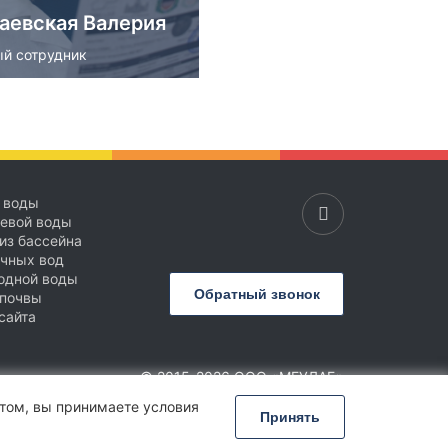
аевская Валерия
й сотрудник
 воды
ьевой воды
из бассейна
баевская
очных вод
одной воды
ерия
Обратный звонок
 почвы
сайта
ый сотрудник
одробнее
© 2015-2026 ООО «МГУЛАБ»
Сообщить об ошибке
йтом, вы принимаете условия
Принять