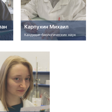
ности
Оплата и возврат
Акции
ь
Публичная оферта
Политика конфиденциальности
лан
Карпухин Михаил
Вакансии
Кандидат биологических наук
Партнёрство
(ЕРН)
кие
Карпухин Михаил
ателей
Кандидат биологических наук
18
публикаций
Подробнее