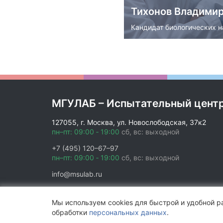
Тихонов Владими
Кандидат биологических н
МГУЛАБ – Испытательный цент
Тихонов Влад
127055, г. Москва, ул. Новослободская, 37к2
пн–пт: 09:00 ‑ 19:00
сб, вс: выходной
Кандидат биологических 
+7 (495) 120–67–97
8
публикаций
пн–пт: 09:00 ‑ 19:00
сб, вс: выходной
info@msulab.ru
Подробнее
Мы используем cookies для быстрой и удобной ра
обработки
персональных данных
.