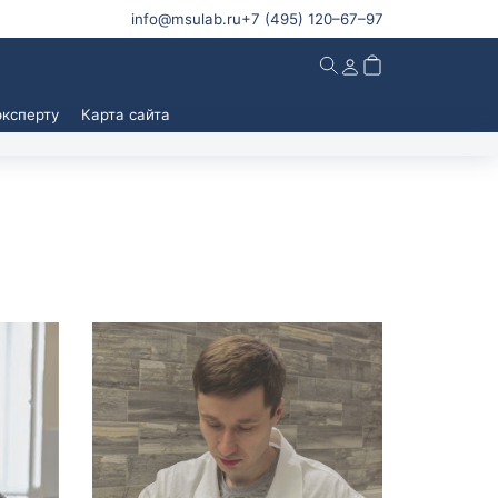
info@msulab.ru
+7 (495)
120–67–97
эксперту
Карта сайта
ы
Информация
ы для
О лаборатории
риятий
Контакты
ы для
Вопрос эксперту
Мы в СМИ
ы по
База знаний
Новости
ние
Условия работы и сотрудничества
Подтверждающие документы
Доставка