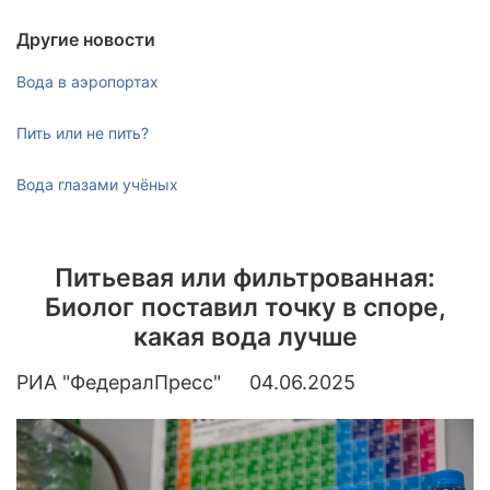
Анализ воды из реки, пруда
Анализ воды из аквариума
Другие новости
Микробиологический и паразитологический анализ
Вода в аэропортах
природной воды
Анализ воды из бассейна
Пить или не пить?
Анализ воды из бассейна
Вода глазами учёных
Микробиологический и паразитологический анализ воды из
бассейна
Анализ сточных вод
Питьевая или фильтрованная:
Биолог поставил точку в споре,
Анализ вод ливневых систем
какая вода лучше
Анализ сточных вод
РИА "ФедералПресс"
04.06.2025
Анализ питательных сред, минеральных матов, воды для
полива (гидропоника)
Комплексные наборы
Анионы