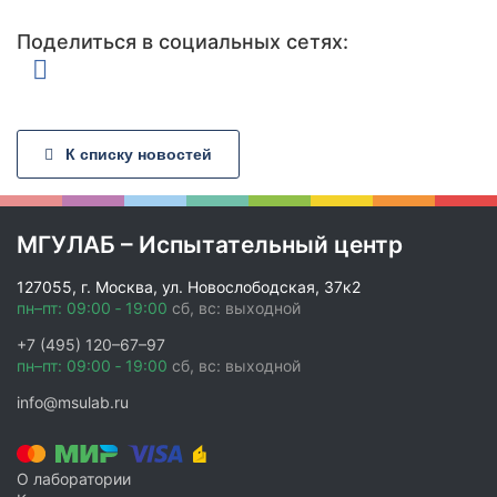
Анализ удобрений
Поделиться в социальных сетях:
Комплексные наборы
Тяжелые металлы
Гранулометрический состав
К списку новостей
Гуминовые и фульвокислоты
Элементный
Естественные радионуклиды (ЕРН)
МГУЛАБ – Испытательный центр
Полициклические ароматические углеводороды (ПАУ)
127055, г. Москва, ул. Новослободская, 37к2
Индивидуальный набор показателей
пн–пт: 09:00 ‑ 19:00
сб, вс: выходной
+7 (495) 120–67–97
Информация
пн–пт: 09:00 ‑ 19:00
сб, вс: выходной
О лаборатории
info@msulab.ru
Контакты
Вопрос эксперту
Мы в СМИ
О лаборатории