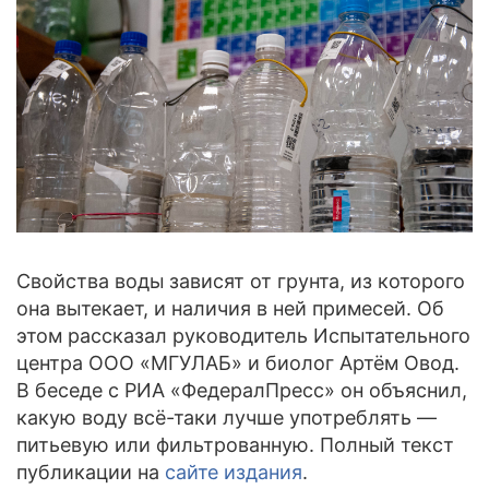
Элементный состав
Полициклические ароматические углеводороды (ПАУ)
Гранулометрический состав взвешенных частиц в воде
Анализ жидкой пробы: вода для бетонов
Индивидуальный набор показателей
Агрохимический анализ почвы
Агрохимический анализ почвы для сельскохозяйственных
предприятий
Свойства воды зависят от грунта, из которого
Агрохимический анализ почвы для частных лиц
она вытекает, и наличия в ней примесей. Об
Агрохимический анализ почвы по зарубежным методикам
(рекомендации FAO)
этом рассказал руководитель Испытательного
центра ООО «МГУЛАБ» и биолог Артём Овод.
Анализ почвы на азотное питание растений
В беседе с РИА «ФедералПресс» он объяснил,
Анализ почвы на засоление
какую воду всё-таки лучше употреблять —
Анализ биологической активности почвы
питьевую или фильтрованную. Полный текст
публикации на
сайте издания
.
Анализ почвы на безопасность