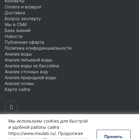
База знаний
Контакты
Оплата и возврат
Новости
Доставка
Вопрос эксперту
Условия работы и сотрудничества
Мы в СМИ
База знаний
Подтверждающие документы
Новости
Доставка
Публичная оферта
Политика конфеденциальности
Оплата и возврат
Анализ воды
Акции
Анализ питьевой воды
Публичная оферта
Анализ воды из бассейна
Анализ сточных вод
Политика конфиденциальности
Анализ природной воды
Вакансии
Анализ почвы
Карта сайта
Партнёрство
Мы используем cookies для быстрой
Обратный звонок
и удобной работы сайта
https://www.msulab.ru/. Продолжая
Принять