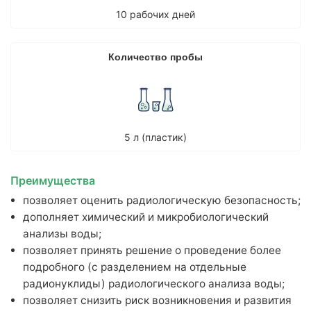
10 рабочих дней
Анализ удобрений
Комплексные наборы
Количество пробы
Тяжелые металлы
Гранулометрический состав
Гуминовые и фульвокислоты
Элементный
5 л (пластик)
Естественные радионуклиды (ЕРН)
Полициклические ароматические углеводороды (ПАУ)
Преимущества
Индивидуальный набор показателей
позволяет оценить радиологическую безопасность;
дополняет химический и микробиологический
Информация
анализы воды;
О лаборатории
позволяет принять решение о проведение более
Контакты
подробного (с разделением на отдельные
Вопрос эксперту
радионуклиды) радиологического анализа воды;
Мы в СМИ
позволяет снизить риск возникновения и развития