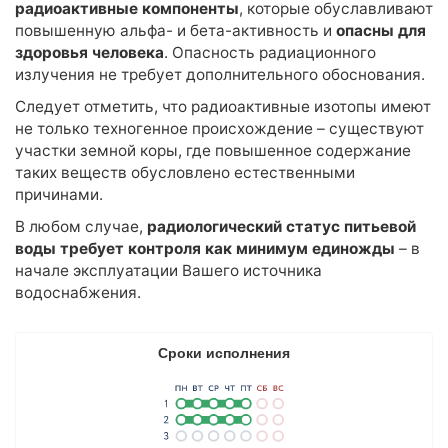
радиоактивные компоненты
, которые обуславливают
Элементный состав
повышенную альфа- и бета-активность и
опасны для
Полициклические ароматические углеводороды (ПАУ)
здоровья человека
. Опасность радиационного
излучения не требует дополнительного обоснования.
Гранулометрический состав взвешенных частиц в воде
Анализ жидкой пробы: вода для бетонов
Следует отметить, что радиоактивные изотопы имеют
не только техногенное происхождение – существуют
Индивидуальный набор показателей
участки земной коры, где повышенное содержание
таких веществ обусловлено естественными
Агрохимический анализ почвы
причинами.
Агрохимический анализ почвы для сельскохозяйственных
В любом случае,
радиологический статус питьевой
предприятий
воды требует контроля как минимум единожды
– в
Агрохимический анализ почвы для частных лиц
начале эксплуатации Вашего источника
Агрохимический анализ почвы по зарубежным методикам
водоснабжения.
(рекомендации FAO)
Анализ почвы на азотное питание растений
Сроки исполнения
Анализ почвы на засоление
Анализ биологической активности почвы
Анализ почвы на безопасность