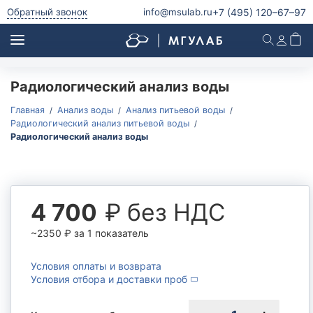
+7 (495)
120–67–97
Обратный звонок
info@msulab.ru
Радиологический анализ воды
Анализ питьевой воды
Анализ питьевой воды
Главная
Анализ воды
Анализ питьевой воды
Радиологический анализ питьевой воды
Анализ воды из скважины
Радиологический анализ воды
Анализ воды из колодца
Анализ родниковой воды
Анализ водопроводной воды
₽ без НДС
4 700
Анализ бутилированной воды
Микробиологический и паразитологический анализ
~2350
₽
за 1 показатель
питьевой воды
Радиологический анализ питьевой воды
Условия оплаты и возврата
Условия отбора и доставки проб
Анализ природной воды