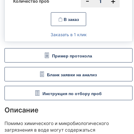
Анализ воды из реки, пруда
Количество проб
Анализ воды из аквариума
Микробиологический и паразитологический анализ
В заказ
природной воды
Заказать в 1 клик
Анализ воды из бассейна
Анализ воды из бассейна
Микробиологический и паразитологический анализ воды из
Пример протокола
бассейна
Анализ сточных вод
Бланк заявки на анализ
Анализ вод ливневых систем
Анализ сточных вод
Инструкция по отбору проб
Анализ питательных сред, минеральных матов, воды для
Описание
полива (гидропоника)
Комплексные наборы
Помимо химического и микробиологического
загрязнения в воде могут содержаться
Анионы