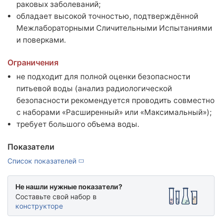
База знаний
раковых заболеваний;
Новости
обладает высокой точностью, подтверждённой
Межлабораторными Сличительными Испытаниями
Условия работы и сотрудничества
и поверками.
Подтверждающие документы
Ограничения
Доставка
не подходит для полной оценки безопасности
Оплата и возврат
питьевой воды (анализ радиологической
Акции
безопасности рекомендуется проводить совместно
Публичная оферта
с наборами «Расширенный» или «Максимальный»);
Политика конфиденциальности
требует большого объема воды.
Вакансии
Партнёрство
Показатели
Список показателей
Не нашли нужные показатели?
Составьте свой набор в
конструкторе