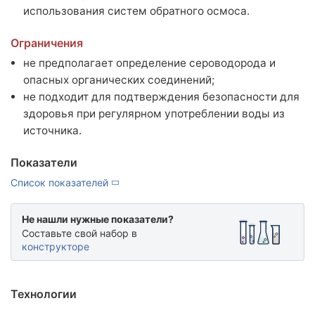
База знаний
использования систем обратного осмоса.
Новости
Ограничения
Условия работы и сотрудничества
не предполагает определение сероводорода и
Подтверждающие документы
опасных органических соединений;
Доставка
не подходит для подтверждения безопасности для
Оплата и возврат
здоровья при регулярном употреблении воды из
источника.
Акции
Публичная оферта
Показатели
Политика конфиденциальности
Список показателей
Вакансии
Партнёрство
Не нашли нужные показатели?
Составьте свой набор в
конструкторе
Технологии