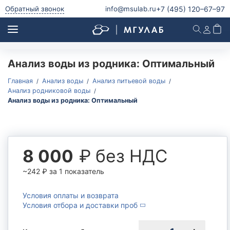
+7 (495)
120–67–97
Обратный звонок
info@msulab.ru
Анализ воды из родника: Оптимальный
Анализ питьевой воды
Анализ питьевой воды
Главная
Анализ воды
Анализ питьевой воды
Анализ родниковой воды
Анализ воды из скважины
Анализ воды из родника: Оптимальный
Анализ воды из колодца
Анализ родниковой воды
Анализ водопроводной воды
₽ без НДС
8 000
Анализ бутилированной воды
Микробиологический и паразитологический анализ
~242
₽
за 1 показатель
питьевой воды
Радиологический анализ питьевой воды
Условия оплаты и возврата
Условия отбора и доставки проб
Анализ природной воды