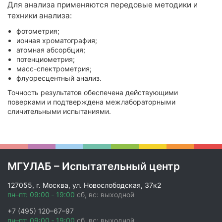
Для анализа применяются передовые методики и
техники анализа:
фотометрия;
ионная хроматография;
атомная абсорбция;
потенциометрия;
масс-спектрометрия;
флуоресцентный анализ.
Точность результатов обеспечена действующими
поверками и подтверждена межлабораторными
сличительными испытаниями.
МГУЛАБ – Испытательный центр
127055, г. Москва, ул. Новослободская, 37к2
пн–пт: 09:00 ‑ 19:00
сб, вс: выходной
+7 (495) 120–67–97
пн–пт: 09:00 ‑ 19:00
сб, вс: выходной