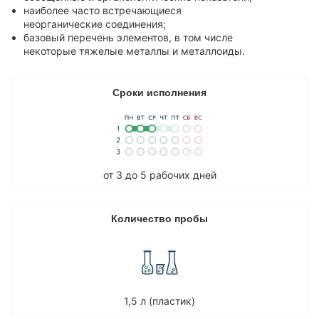
наиболее часто встречающиеся
Элементный состав
неорганические соединения;
Полициклические ароматические углеводороды (ПАУ)
базовый перечень элементов, в том числе
некоторые тяжелые металлы и металлоиды.
Гранулометрический состав взвешенных частиц в воде
Анализ жидкой пробы: вода для бетонов
Сроки исполнения
Индивидуальный набор показателей
Агрохимический анализ почвы
Агрохимический анализ почвы для сельскохозяйственных
предприятий
от 3 до 5 рабочих дней
Агрохимический анализ почвы для частных лиц
Агрохимический анализ почвы по зарубежным методикам
(рекомендации FAO)
Количество пробы
Анализ почвы на азотное питание растений
Анализ почвы на засоление
Анализ биологической активности почвы
1,5 л (пластик)
Анализ почвы на безопасность