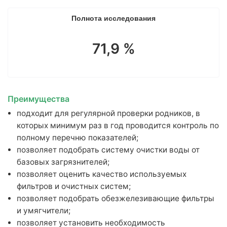
Анализ удобрений
Полнота исследования
Комплексные наборы
71,9 %
Тяжелые металлы
Гранулометрический состав
Гуминовые и фульвокислоты
Элементный
Преимущества
Естественные радионуклиды (ЕРН)
подходит для регулярной проверки родников, в
Полициклические ароматические углеводороды (ПАУ)
которых минимум раз в год проводится контроль по
Индивидуальный набор показателей
полному перечню показателей;
позволяет подобрать систему очистки воды от
Информация
базовых загрязнителей;
позволяет оценить качество используемых
О лаборатории
фильтров и очистных систем;
Контакты
позволяет подобрать обезжелезивающие фильтры
Вопрос эксперту
и умягчители;
Мы в СМИ
позволяет установить необходимость