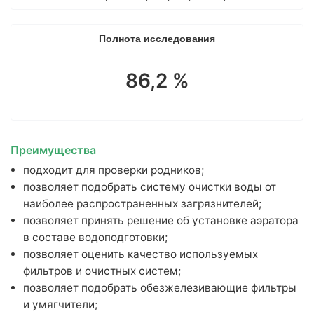
Анализ удобрений
Полнота исследования
Комплексные наборы
Тяжелые металлы
86,2 %
Гранулометрический состав
Гуминовые и фульвокислоты
Элементный
Естественные радионуклиды (ЕРН)
Преимущества
Полициклические ароматические углеводороды (ПАУ)
подходит для проверки родников;
позволяет подобрать систему очистки воды от
Индивидуальный набор показателей
наиболее распространенных загрязнителей;
Информация
позволяет принять решение об установке аэратора
в составе водоподготовки;
О лаборатории
позволяет оценить качество используемых
Контакты
фильтров и очистных систем;
Вопрос эксперту
позволяет подобрать обезжелезивающие фильтры
Мы в СМИ
и умягчители;