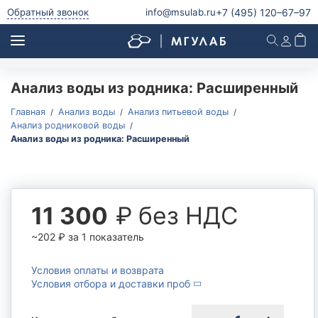
+7 (495)
120–67–97
Обратный звонок
info@msulab.ru
Анализ воды из родника: Расширенный
Анализ питьевой воды
Анализ питьевой воды
Главная
Анализ воды
Анализ питьевой воды
Анализ родниковой воды
Анализ воды из скважины
Анализ воды из родника: Расширенный
Анализ воды из колодца
Анализ родниковой воды
Анализ водопроводной воды
₽ без НДС
11 300
Анализ бутилированной воды
Микробиологический и паразитологический анализ
~202
₽
за 1 показатель
питьевой воды
Радиологический анализ питьевой воды
Условия оплаты и возврата
Условия отбора и доставки проб
Анализ природной воды