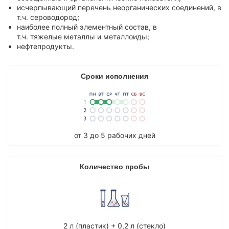
исчерпывающий перечень неорганических соединений, в
Элементный состав
т.ч. сероводород;
Полициклические ароматические углеводороды (ПАУ)
наиболее полный элементный состав, в
т.ч. тяжелые металлы и металлоиды;
Гранулометрический состав взвешенных частиц в воде
нефтепродукты.
Анализ жидкой пробы: вода для бетонов
Индивидуальный набор показателей
Сроки исполнения
Агрохимический анализ почвы
Агрохимический анализ почвы для сельскохозяйственных
предприятий
Агрохимический анализ почвы для частных лиц
от 3 до 5 рабочих дней
Агрохимический анализ почвы по зарубежным методикам
(рекомендации FAO)
Количество пробы
Анализ почвы на азотное питание растений
Анализ почвы на засоление
Анализ биологической активности почвы
Анализ почвы на безопасность
2 л (пластик) + 0,2 л (стекло)