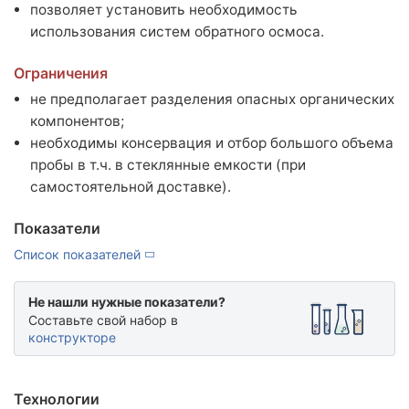
База знаний
позволяет установить необходимость
Новости
использования систем обратного осмоса.
Условия работы и сотрудничества
Ограничения
Подтверждающие документы
не предполагает разделения опасных органических
компонентов;
Доставка
необходимы консервация и отбор большого объема
Оплата и возврат
пробы в т.ч. в стеклянные емкости (при
Акции
самостоятельной доставке).
Публичная оферта
Политика конфиденциальности
Показатели
Вакансии
Список показателей
Партнёрство
Не нашли нужные показатели?
Составьте свой набор в
конструкторе
Технологии